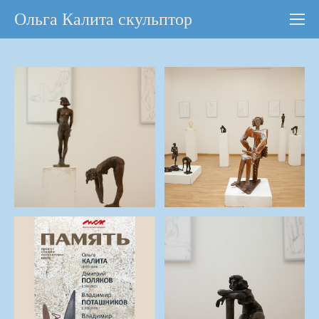
Ольга Калита скульптор